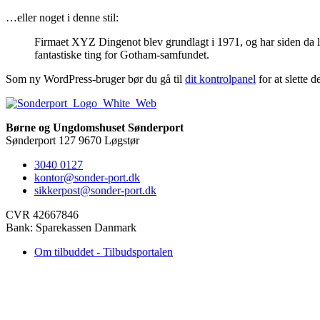
…eller noget i denne stil:
Firmaet XYZ Dingenot blev grundlagt i 1971, og har siden da le
fantastiske ting for Gotham-samfundet.
Som ny WordPress-bruger bør du gå til
dit kontrolpanel
for at slette d
Børne og Ungdomshuset Sønderport
Sønderport 127 9670 Løgstør
3040 0127
kontor@sonder-port.dk
sikkerpost@sonder-port.dk
CVR 42667846
Bank: Sparekassen Danmark
Om tilbuddet - Tilbudsportalen