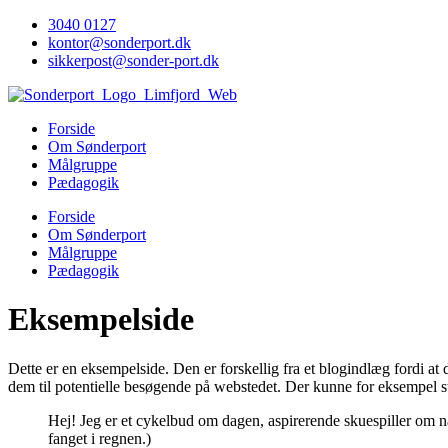
Videre
3040 0127
til
kontor@sonderport.dk
indhold
sikkerpost@sonder-port.dk
Forside
Om Sønderport
Målgruppe
Pædagogik
Forside
Om Sønderport
Målgruppe
Pædagogik
Eksempelside
Dette er en eksempelside. Den er forskellig fra et blogindlæg fordi at d
dem til potentielle besøgende på webstedet. Der kunne for eksempel s
Hej! Jeg er et cykelbud om dagen, aspirerende skuespiller om nat
fanget i regnen.)